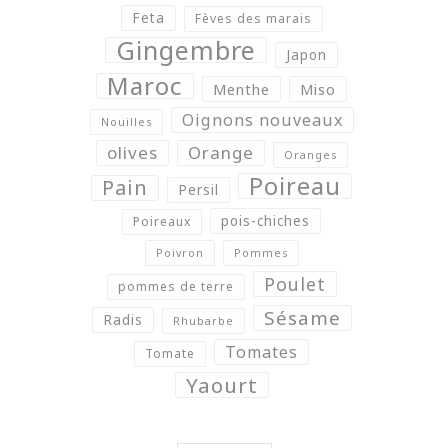
Feta
Fèves des marais
Gingembre
Japon
Maroc
Menthe
Miso
Oignons nouveaux
Nouilles
olives
Orange
Oranges
Poireau
Pain
Persil
pois-chiches
Poireaux
Poivron
Pommes
Poulet
pommes de terre
Sésame
Radis
Rhubarbe
Tomates
Tomate
Yaourt