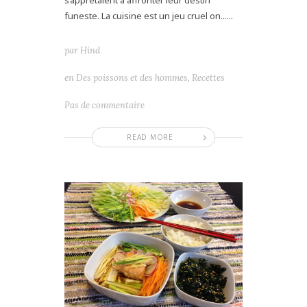
s’apprêtaient à affronter leur destin
funeste. La cuisine est un jeu cruel on......
par
Hind
en
Des poissons et des hommes
,
Recettes
Pas de commentaire
READ MORE