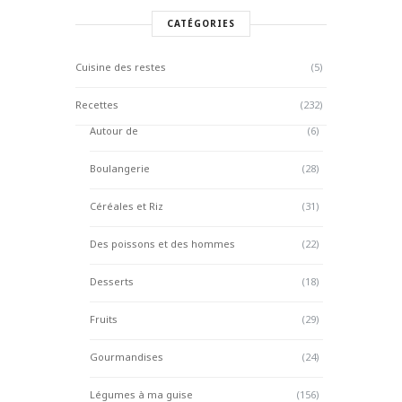
CATÉGORIES
Cuisine des restes
(5)
Recettes
(232)
Autour de
(6)
Boulangerie
(28)
Céréales et Riz
(31)
Des poissons et des hommes
(22)
Desserts
(18)
Fruits
(29)
Gourmandises
(24)
Légumes à ma guise
(156)