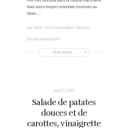
noir! Les Ghryiba dans la cuisine marocaine
mais aussi moyen-orientale (connues au
Liban......
par
Hind
en
Gourmandises
,
Recettes
Pas de commentaire
READ MORE
mai 27, 2015
Salade de patates
douces et de
carottes, vinaigrette