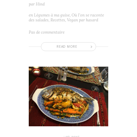
par
Hind
en
Légumes à ma guise
,
Où l'on se raconte
des salades
,
Recettes
,
Vegan par hasard
Pas de commentaire
READ MORE