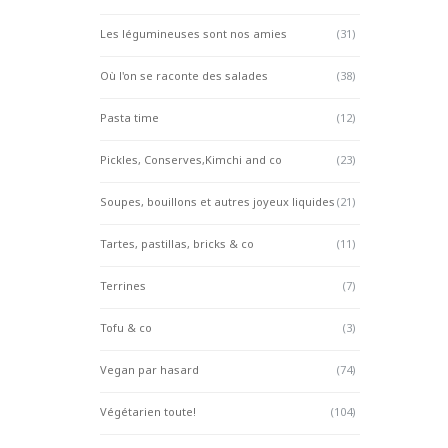
Les légumineuses sont nos amies
(31)
Où l'on se raconte des salades
(38)
Pasta time
(12)
Pickles, Conserves,Kimchi and co
(23)
Soupes, bouillons et autres joyeux liquides
(21)
Tartes, pastillas, bricks & co
(11)
Terrines
(7)
Tofu & co
(3)
Vegan par hasard
(74)
Végétarien toute!
(104)