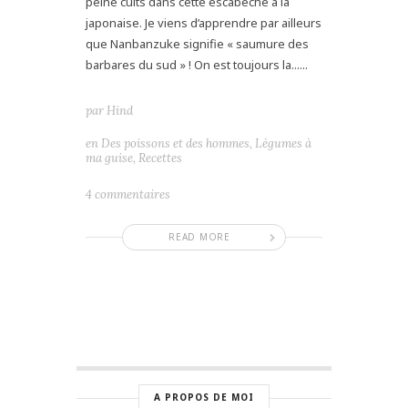
peine cuits dans cette escabèche à la
japonaise. Je viens d’apprendre par ailleurs
que Nanbanzuke signifie « saumure des
barbares du sud » ! On est toujours la......
par
Hind
en
Des poissons et des hommes
,
Légumes à
ma guise
,
Recettes
4 commentaires
READ MORE
A PROPOS DE MOI