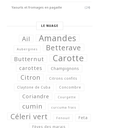
Yaourts et fromages en pagaille
(24)
LE NUAGE
Amandes
Ail
Betterave
Aubergines
Carotte
Butternut
carottes
Champignons
Citron
Citrons confits
Claytone de Cuba
Concombre
Coriandre
Courgette
cumin
curcuma frais
Céleri vert
Feta
Fenouil
Fèves des marais