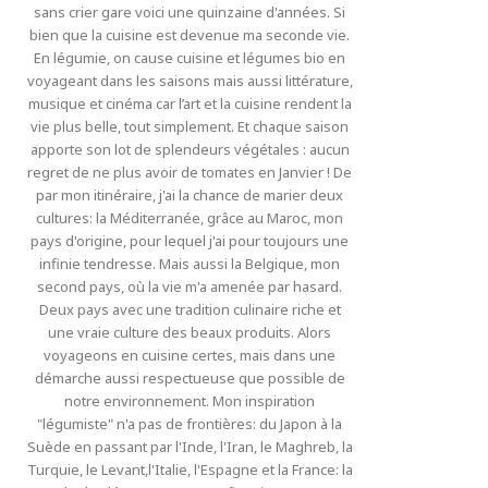
sans crier gare voici une quinzaine d'années. Si
bien que la cuisine est devenue ma seconde vie.
En légumie, on cause cuisine et légumes bio en
voyageant dans les saisons mais aussi littérature,
musique et cinéma car l’art et la cuisine rendent la
vie plus belle, tout simplement. Et chaque saison
apporte son lot de splendeurs végétales : aucun
regret de ne plus avoir de tomates en Janvier ! De
par mon itinéraire, j'ai la chance de marier deux
cultures: la Méditerranée, grâce au Maroc, mon
pays d'origine, pour lequel j'ai pour toujours une
infinie tendresse. Mais aussi la Belgique, mon
second pays, où la vie m'a amenée par hasard.
Deux pays avec une tradition culinaire riche et
une vraie culture des beaux produits. Alors
voyageons en cuisine certes, mais dans une
démarche aussi respectueuse que possible de
notre environnement. Mon inspiration
"légumiste" n'a pas de frontières: du Japon à la
Suède en passant par l'Inde, l'Iran, le Maghreb, la
Turquie, le Levant,l'Italie, l'Espagne et la France: la