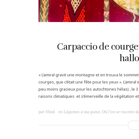
Carpaccio de courget
hall
« L’amiral gravit une montagne et en trouva le sommet
courges, que c’était une fête pour les yeux ». L’amira
peu moins gracieux pour les autochtones hélas) , le 
raisons climatiques et s’émerveille de la végétation et 
par
Hind
en
Légumes à ma guise
,
Où l'on se raconte d