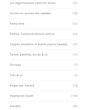
Les légumineuses sont nos amies
(31)
Où l'on se raconte des salades
(38)
Pasta time
(12)
Pickles, Conserves,Kimchi and co
(23)
Soupes, bouillons et autres joyeux liquides
(21)
Tartes, pastillas, bricks & co
(11)
Terrines
(7)
Tofu & co
(3)
Vegan par hasard
(74)
Végétarien toute!
(104)
Viandes
(36)