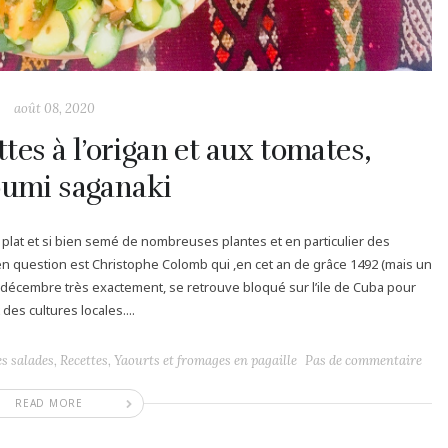
août 08, 2020
tes à l’origan et aux tomates,
oumi saganaki
 plat et si bien semé de nombreuses plantes et en particulier des
l en question est Christophe Colomb qui ,en cet an de grâce 1492 (mais un
3 décembre très exactement, se retrouve bloqué sur l’ile de Cuba pour
des cultures locales....
es salades
,
Recettes
,
Yaourts et fromages en pagaille
Pas de commentaire
READ MORE