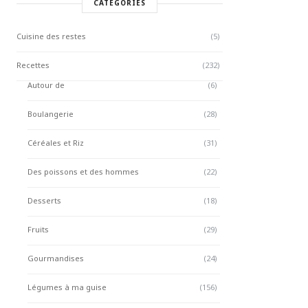
CATÉGORIES
Cuisine des restes
(5)
Recettes
(232)
Autour de
(6)
Boulangerie
(28)
Céréales et Riz
(31)
Des poissons et des hommes
(22)
Desserts
(18)
Fruits
(29)
Gourmandises
(24)
Légumes à ma guise
(156)