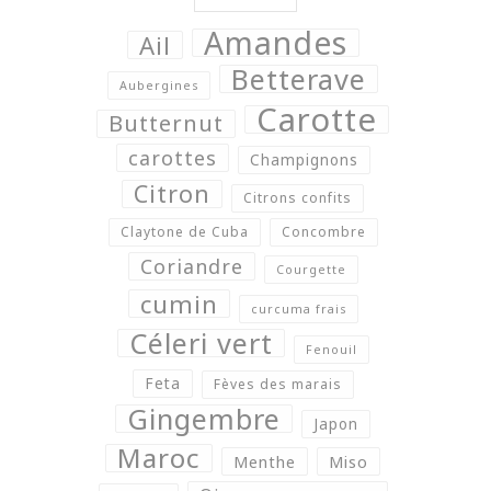
Amandes
Ail
Betterave
Aubergines
Carotte
Butternut
carottes
Champignons
Citron
Citrons confits
Claytone de Cuba
Concombre
Coriandre
Courgette
cumin
curcuma frais
Céleri vert
Fenouil
Feta
Fèves des marais
Gingembre
Japon
Maroc
Menthe
Miso