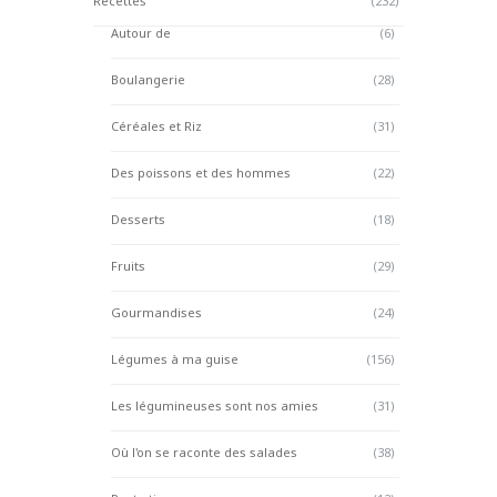
Recettes
(232)
Autour de
(6)
Boulangerie
(28)
Céréales et Riz
(31)
Des poissons et des hommes
(22)
Desserts
(18)
Fruits
(29)
Gourmandises
(24)
Légumes à ma guise
(156)
Les légumineuses sont nos amies
(31)
Où l'on se raconte des salades
(38)