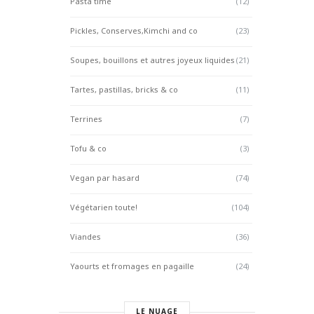
Pasta time
(12)
Pickles, Conserves,Kimchi and co
(23)
Soupes, bouillons et autres joyeux liquides
(21)
Tartes, pastillas, bricks & co
(11)
Terrines
(7)
Tofu & co
(3)
Vegan par hasard
(74)
Végétarien toute!
(104)
Viandes
(36)
Yaourts et fromages en pagaille
(24)
LE NUAGE