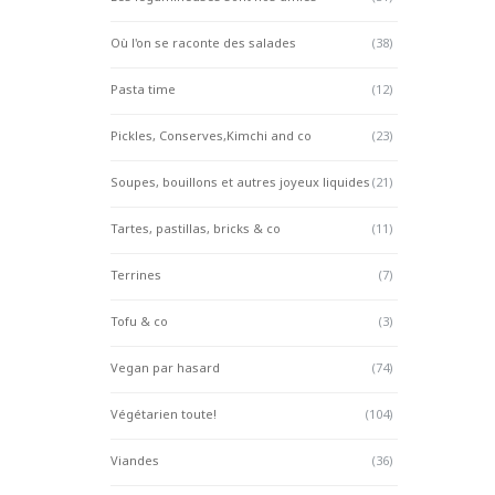
Où l'on se raconte des salades
(38)
Pasta time
(12)
Pickles, Conserves,Kimchi and co
(23)
Soupes, bouillons et autres joyeux liquides
(21)
Tartes, pastillas, bricks & co
(11)
Terrines
(7)
Tofu & co
(3)
Vegan par hasard
(74)
Végétarien toute!
(104)
Viandes
(36)