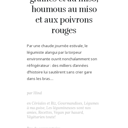
houmous au miso
et aux poivrons
rouges
Par une chaude journée estivale, le
légumiste alangui par la torpeur
environnante ouvrit nonchalamment son
réfrigérateur : des milliers d’années
d’histoire lui sautèrent sans crier gare
dans les bras....
par
Hind
en
Céréales et Riz
,
Gourmandises
,
Légumes
à ma guise
,
Les légumineuses sont nos
amies
,
Recettes
,
Vegan par hasard
,
Végétarien toute!