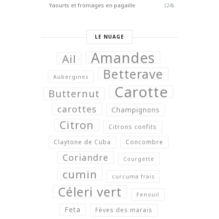
Yaourts et fromages en pagaille
(24)
LE NUAGE
Amandes
Ail
Betterave
Aubergines
Carotte
Butternut
carottes
Champignons
Citron
Citrons confits
Claytone de Cuba
Concombre
Coriandre
Courgette
cumin
curcuma frais
Céleri vert
Fenouil
Feta
Fèves des marais