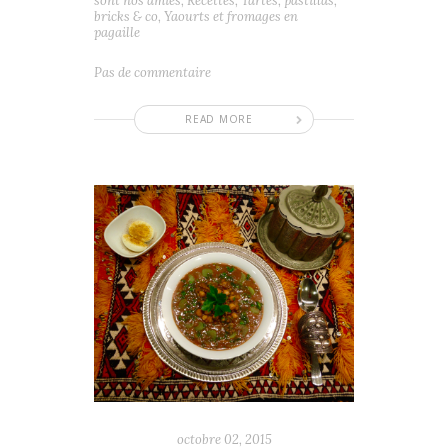
sont nos amies
,
Recettes
,
Tartes, pastillas,
bricks & co
,
Yaourts et fromages en
pagaille
Pas de commentaire
READ MORE
octobre 02, 2015