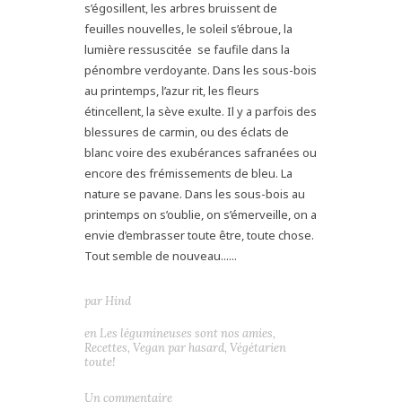
s’égosillent, les arbres bruissent de
feuilles nouvelles, le soleil s’ébroue, la
lumière ressuscitée se faufile dans la
pénombre verdoyante. Dans les sous-bois
au printemps, l’azur rit, les fleurs
étincellent, la sève exulte. Il y a parfois des
blessures de carmin, ou des éclats de
blanc voire des exubérances safranées ou
encore des frémissements de bleu. La
nature se pavane. Dans les sous-bois au
printemps on s’oublie, on s’émerveille, on a
envie d’embrasser toute être, toute chose.
Tout semble de nouveau......
par
Hind
en
Les légumineuses sont nos amies
,
Recettes
,
Vegan par hasard
,
Végétarien
toute!
Un commentaire