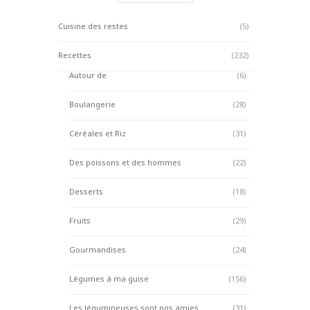
Cuisine des restes
(5)
Recettes
(232)
Autour de
(6)
Boulangerie
(28)
Céréales et Riz
(31)
Des poissons et des hommes
(22)
Desserts
(18)
Fruits
(29)
Gourmandises
(24)
Légumes à ma guise
(156)
Les légumineuses sont nos amies
(31)