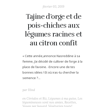
février 03, 2019
Tajine d’orge et de
pois-chiches aux
légumes racines et
au citron confit
« Cette année,annonce Nasreddine à sa
femme, j’ai décidé de cultiver de l’orge à la
place de l’avoine. -Encore une de tes
bonnes idées ! Et où iras-tu chercher la
semence ?...
par
Hind
en
Céréales et Riz
,
Légumes à ma guise
,
Les
légumineuses sont nos amies
,
Recettes
,
Vegan par hasard
,
Végétarien toute!