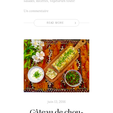
salades
,
Recettes
,
Végétarien toute!
Un commentaire
READ MORE
juin 13, 2016
Gâteau de chou-