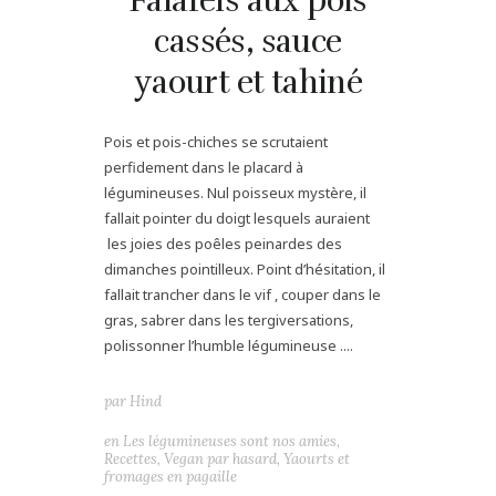
Falafels aux pois
cassés, sauce
yaourt et tahiné
Pois et pois-chiches se scrutaient
perfidement dans le placard à
légumineuses. Nul poisseux mystère, il
fallait pointer du doigt lesquels auraient
les joies des poêles peinardes des
dimanches pointilleux. Point d’hésitation, il
fallait trancher dans le vif , couper dans le
gras, sabrer dans les tergiversations,
polissonner l’humble légumineuse ....
par
Hind
en
Les légumineuses sont nos amies
,
Recettes
,
Vegan par hasard
,
Yaourts et
fromages en pagaille