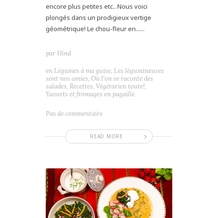
encore plus petites etc.. Nous voici
plongés dans un prodigieux vertige
géométrique! Le chou-fleur en......
par
Hind
en
Légumes à ma guise
,
Les légumineuses
sont nos amies
,
Où l'on se raconte des
salades
,
Recettes
,
Végétarien toute!
,
Yaourts et fromages en pagaille
Pas de commentaire
READ MORE