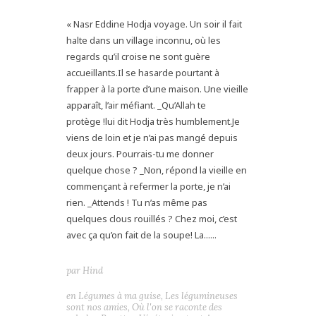
« Nasr Eddine Hodja voyage. Un soir il fait
halte dans un village inconnu, où les
regards qu’il croise ne sont guère
accueillants.Il se hasarde pourtant à
frapper à la porte d’une maison. Une vieille
apparaît, l’air méfiant. _Qu’Allah te
protège !lui dit Hodja très humblement.Je
viens de loin et je n’ai pas mangé depuis
deux jours. Pourrais-tu me donner
quelque chose ? _Non, répond la vieille en
commençant à refermer la porte, je n’ai
rien. _Attends ! Tu n’as même pas
quelques clous rouillés ? Chez moi, c’est
avec ça qu’on fait de la soupe! La......
par
Hind
en
Légumes à ma guise
,
Les légumineuses
sont nos amies
,
Où l'on se raconte des