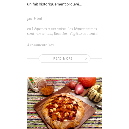
un fait historiquement prouvé....
par
Hind
en
Légumes à ma guise
,
Les légumineuses
sont nos amies
,
Recettes
,
Végétarien toute!
4 commentaires
READ MORE