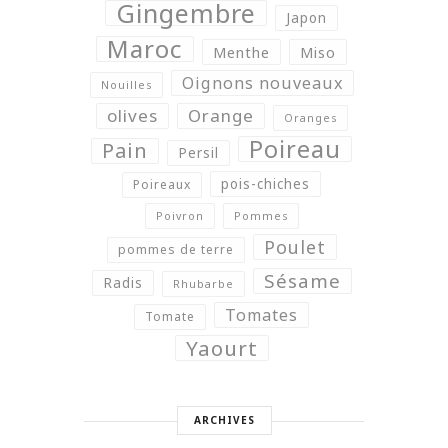
Gingembre
Japon
Maroc
Menthe
Miso
Oignons nouveaux
Nouilles
olives
Orange
Oranges
Poireau
Pain
Persil
pois-chiches
Poireaux
Poivron
Pommes
Poulet
pommes de terre
Sésame
Radis
Rhubarbe
Tomates
Tomate
Yaourt
ARCHIVES