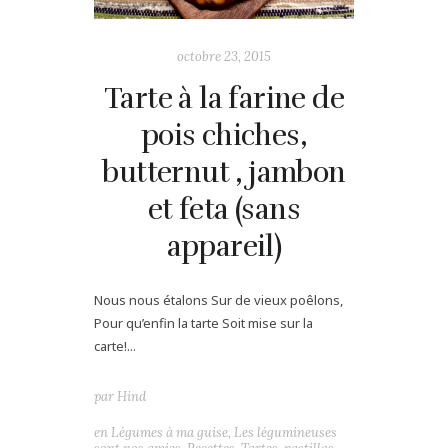
octobre 23, 2015
Tarte à la farine de
pois chiches,
butternut , jambon
et feta (sans
appareil)
Nous nous étalons Sur de vieux poêlons,
Pour qu’enfin la tarte Soit mise sur la
carte!...
par
Hind
en
Légumes à ma guise
,
Les légumineuses