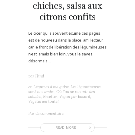
chiches, salsa aux
citrons confits
Le cicer qui a souvent écumé ces pages,
est de nouveau dans la place, ami lecteur,
car le front de libération des légumineuses
n’est jamais bien loin, vous le savez
désormais....
par
Hind
en
Légumes à ma guise
,
Les légumineuses
sont nos amies
,
Où l'on se raconte des
salades
,
Recettes
,
Vegan par hasard
,
Végétarien toute!
Pas de commentaire
READ MORE