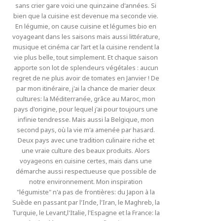
sans crier gare voici une quinzaine d'années. Si
bien que la cuisine est devenue ma seconde vie.
En légumie, on cause cuisine et légumes bio en
voyageant dans les saisons mais aussi littérature,
musique et cinéma car l’art et la cuisine rendent la
vie plus belle, tout simplement. Et chaque saison
apporte son lot de splendeurs végétales : aucun
regret de ne plus avoir de tomates en Janvier ! De
par mon itinéraire, j'ai la chance de marier deux
cultures: la Méditerranée, grâce au Maroc, mon
pays d'origine, pour lequel j'ai pour toujours une
infinie tendresse. Mais aussi la Belgique, mon
second pays, où la vie m'a amenée par hasard.
Deux pays avec une tradition culinaire riche et
une vraie culture des beaux produits. Alors
voyageons en cuisine certes, mais dans une
démarche aussi respectueuse que possible de
notre environnement. Mon inspiration
"légumiste" n'a pas de frontières: du Japon à la
Suède en passant par l'Inde, l'Iran, le Maghreb, la
Turquie, le Levant,l'Italie, l'Espagne et la France: la