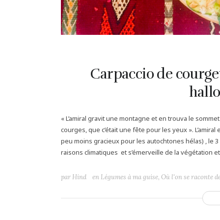
Carpaccio de courget
hall
« L’amiral gravit une montagne et en trouva le sommet
courges, que c’était une fête pour les yeux ». L’amira
peu moins gracieux pour les autochtones hélas) , le 
raisons climatiques et s’émerveille de la végétation et 
par
Hind
en
Légumes à ma guise
,
Où l'on se raconte d