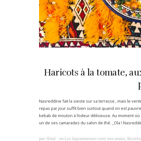
Haricots à la tomate, aux
Nasreddine fait la sieste sur sa terrasse , mais le ve
repas par jour suffit bien surtout quand on est pauvre. 
kebab de mouton à l’odeur délicieuse. Au moment où il v
un de ses camarades du salon de thé. _Ola ! Nasreddine 
par
Hind
en
Les légumineuses sont nos amies
,
Recette