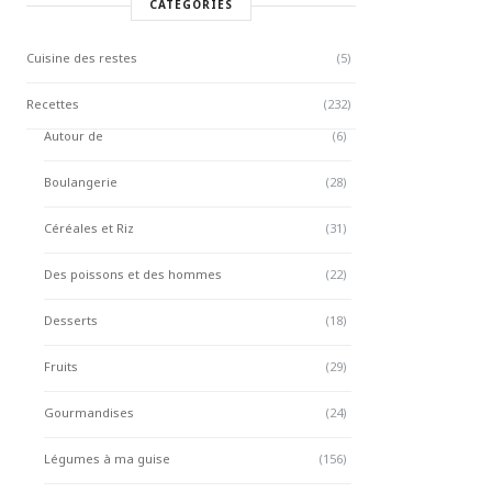
CATÉGORIES
Cuisine des restes
(5)
Recettes
(232)
Autour de
(6)
Boulangerie
(28)
Céréales et Riz
(31)
Des poissons et des hommes
(22)
Desserts
(18)
Fruits
(29)
Gourmandises
(24)
Légumes à ma guise
(156)