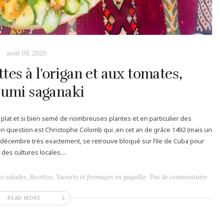
août 08, 2020
tes à l’origan et aux tomates,
oumi saganaki
 plat et si bien semé de nombreuses plantes et en particulier des
l en question est Christophe Colomb qui ,en cet an de grâce 1492 (mais un
3 décembre très exactement, se retrouve bloqué sur l’ile de Cuba pour
des cultures locales....
es salades
,
Recettes
,
Yaourts et fromages en pagaille
Pas de commentaire
READ MORE