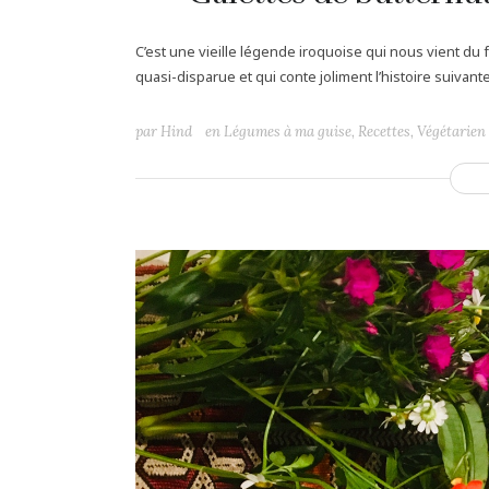
C’est une vieille légende iroquoise qui nous vient d
quasi-disparue et qui conte joliment l’histoire suivante 
par
Hind
en
Légumes à ma guise
,
Recettes
,
Végétarien 