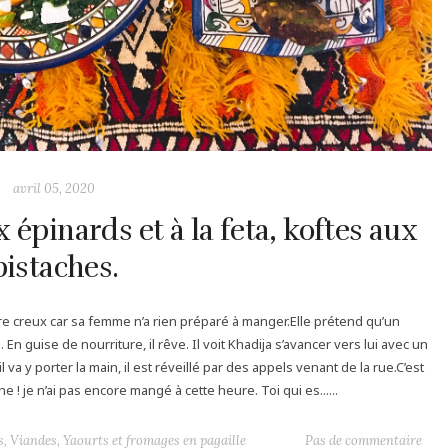
avril 05, 2020
 épinards et à la feta, koftes aux
pistaches.
ntre creux car sa femme n’a rien préparé à manger.Elle prétend qu’un
En guise de nourriture, il rêve. Il voit Khadija s’avancer vers lui avec un
a y porter la main, il est réveillé par des appels venant de la rue.C’est
! je n’ai pas encore mangé à cette heure. Toi qui es......
s
,
Viandes
,
Yaourts et fromages en pagaille
Pas de commentaire