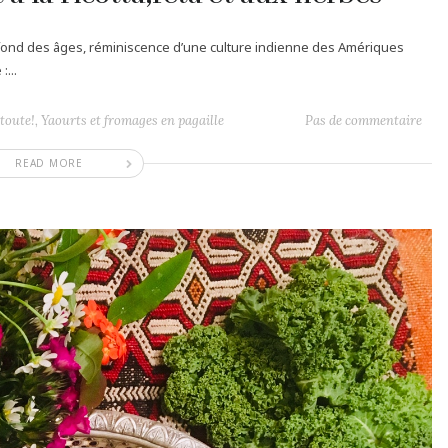
u fond des âges, réminiscence d’une culture indienne des Amériques
:...
toute!
,
Yaourts et fromages en pagaille
Pas de commentaire
READ MORE