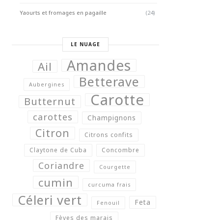
Yaourts et fromages en pagaille
(24)
LE NUAGE
Amandes
Ail
Betterave
Aubergines
Carotte
Butternut
carottes
Champignons
Citron
Citrons confits
Claytone de Cuba
Concombre
Coriandre
Courgette
cumin
curcuma frais
Céleri vert
Feta
Fenouil
Fèves des marais