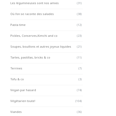
Les légumineuses sont nos amies
(31)
Où l'on se raconte des salades
(38)
Pasta time
(12)
Pickles, Conserves,Kimchi and co
(23)
Soupes, bouillons et autres joyeux liquides
(21)
Tartes, pastillas, bricks & co
(11)
Terrines
(7)
Tofu & co
(3)
Vegan par hasard
(74)
Végétarien toute!
(104)
Viandes
(36)