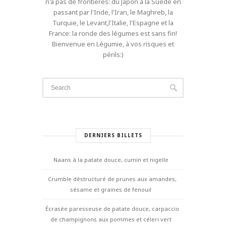
n'a pas de frontières: du Japon à la Suède en
passant par l'Inde, l'Iran, le Maghreb, la
Turquie, le Levant,l'Italie, l'Espagne et la
France: la ronde des légumes est sans fin!
Bienvenue en Légumie, à vos risques et
périls:)
DERNIERS BILLETS
Naans à la patate douce, cumin et nigelle
Crumble déstructuré de prunes aux amandes,
sésame et graines de fenouil
Écrasée paresseuse de patate douce, carpaccio
de champignons aux pommes et céleri vert