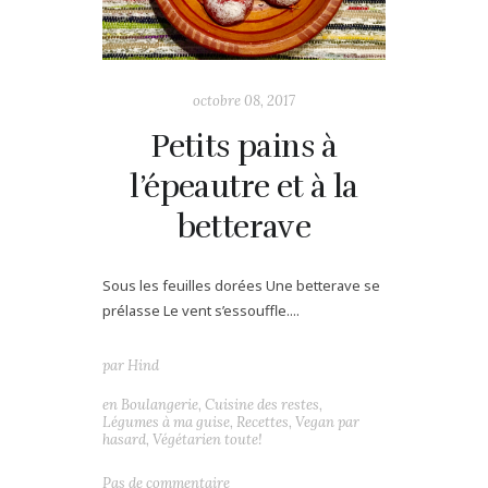
octobre 08, 2017
Petits pains à
l’épeautre et à la
betterave
Sous les feuilles dorées Une betterave se
prélasse Le vent s’essouffle....
par
Hind
en
Boulangerie
,
Cuisine des restes
,
Légumes à ma guise
,
Recettes
,
Vegan par
hasard
,
Végétarien toute!
Pas de commentaire