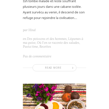
Ish tombe malade et reste souffrant
plusieurs jours dans une cabane isolée.
Ayant survécu au venin, il descend de son
refuge pour rejoindre la civilisation....
par
Hind
en
Des poissons et des hommes
,
Légumes à
ma guise
,
Où l'on se raconte des salades
,
Pasta time
,
Recettes
Pas de commentaire
READ MORE