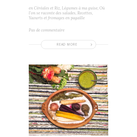
en
Céréales et Riz
,
Légumes à ma guise
,
Où
l'on se raconte des salades
,
Recettes
,
Yaourts et fromages en pagaille
Pas de commentaire
READ MORE