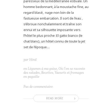
paresseux de la méditerranée estivale. Un
homme bedonnant, à la moustache fine, au
regard blasé, nage non loin de la
fastueuse embarcation. Il sort de l’eau ,
s’ébroue nonchalamment et traîne son
ennui et sa silhouette imposante vers
l’hôtel le plus proche :El gatto bianco (le
chat blanc), un hôtel connu de toute la jet
set de l’époque....
par
Hind
en
Légumes à ma guise
,
Où l'on se raconte
des salades
,
Recettes
,
Yaourts et fromages
en pagaille
Pas de commentaire
READ MORE