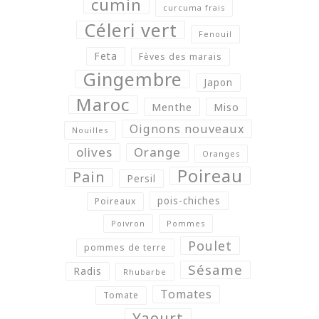
cumin
curcuma frais
Céleri vert
Fenouil
Feta
Fèves des marais
Gingembre
Japon
Maroc
Menthe
Miso
Oignons nouveaux
Nouilles
olives
Orange
Oranges
Poireau
Pain
Persil
pois-chiches
Poireaux
Poivron
Pommes
Poulet
pommes de terre
Sésame
Radis
Rhubarbe
Tomates
Tomate
Yaourt