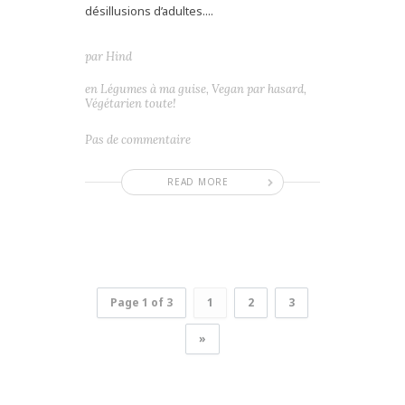
désillusions d’adultes....
par
Hind
en
Légumes à ma guise
,
Vegan par hasard
,
Végétarien toute!
Pas de commentaire
READ MORE
Page 1 of 3
1
2
3
»