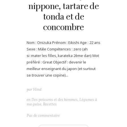
nippone, tartare de
tonda et de
concombre
Nom : Onizuka Prénom : Eikishi Age : 22 ans
Sexe : Mâle Compétences : zero (ah
si :mater les filles, karateka 2ème dan) Mot
préféré : Great Objectif : devenir le
meilleur enseignant du japon (et surtout
se trouver une copine)...
par
Hind
en
Des poissons et des hommes
,
Légumes à
ma guise
,
Recettes
Pas de commentaire