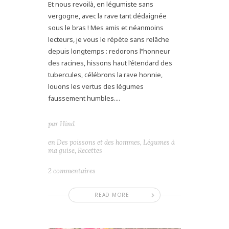
Et nous revoilà, en légumiste sans
vergogne, avec la rave tant dédaignée
sous le bras ! Mes amis et néanmoins
lecteurs, je vous le répète sans relâche
depuis longtemps : redorons l’’honneur
des racines, hissons haut l’étendard des
tubercules, célébrons la rave honnie,
louons les vertus des légumes
faussement humbles....
par
Hind
en
Des poissons et des hommes
,
Légumes à
ma guise
,
Recettes
2 commentaires
READ MORE