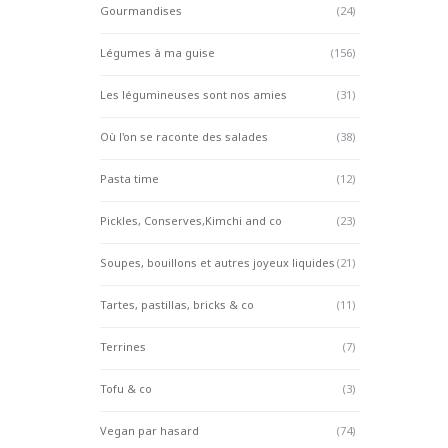
Gourmandises
(24)
Légumes à ma guise
(156)
Les légumineuses sont nos amies
(31)
Où l'on se raconte des salades
(38)
Pasta time
(12)
Pickles, Conserves,Kimchi and co
(23)
Soupes, bouillons et autres joyeux liquides
(21)
Tartes, pastillas, bricks & co
(11)
Terrines
(7)
Tofu & co
(3)
Vegan par hasard
(74)