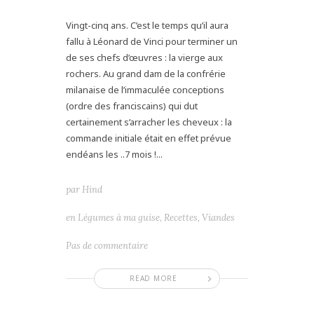
Vingt-cinq ans. C’est le temps qu’il aura
fallu à Léonard de Vinci pour terminer un
de ses chefs d’œuvres : la vierge aux
rochers. Au grand dam de la confrérie
milanaise de l’immaculée conceptions
(ordre des franciscains) qui dut
certainement s’arracher les cheveux : la
commande initiale était en effet prévue
endéans les ..7 mois !...
par
Hind
en
Légumes à ma guise
,
Recettes
,
Viandes
Pas de commentaire
READ MORE