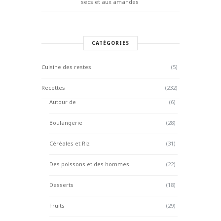
secs et aux amandes
CATÉGORIES
Cuisine des restes
(5)
Recettes
(232)
Autour de
(6)
Boulangerie
(28)
Céréales et Riz
(31)
Des poissons et des hommes
(22)
Desserts
(18)
Fruits
(29)