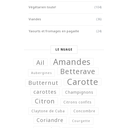
Végétarien toute!
(104)
Viandes
(36)
Yaourts et fromages en pagaille
(24)
LE NUAGE
Amandes
Ail
Betterave
Aubergines
Carotte
Butternut
carottes
Champignons
Citron
Citrons confits
Claytone de Cuba
Concombre
Coriandre
Courgette