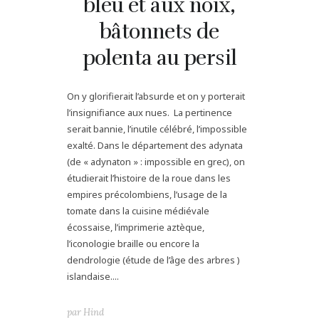
bleu et aux noix,
bâtonnets de
polenta au persil
On y glorifierait l’absurde et on y porterait
l’insignifiance aux nues. La pertinence
serait bannie, l’inutile célébré, l’impossible
exalté. Dans le département des adynata
(de « adynaton » : impossible en grec), on
étudierait l’histoire de la roue dans les
empires précolombiens, l’usage de la
tomate dans la cuisine médiévale
écossaise, l’imprimerie aztèque,
l’iconologie braille ou encore la
dendrologie (étude de l’âge des arbres )
islandaise....
par
Hind