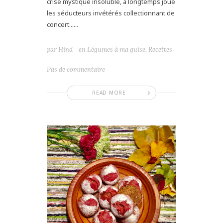
crise mystique insoluble, a longtemps joué
les séducteurs invétérés collectionnant de
concert......
par
Hind
en
Légumes à ma guise
,
Recettes
Pas de commentaire
READ MORE