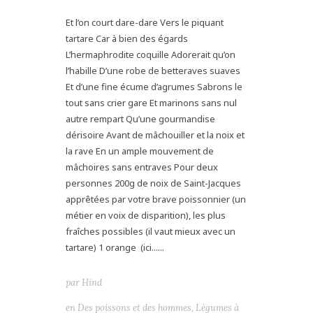
Et l’on court dare-dare Vers le piquant
tartare Car à bien des égards
L’hermaphrodite coquille Adorerait qu’on
l’habille D’une robe de betteraves suaves
Et d’une fine écume d’agrumes Sabrons le
tout sans crier gare Et marinons sans nul
autre rempart Qu’une gourmandise
dérisoire Avant de mâchouiller et la noix et
la rave En un ample mouvement de
mâchoires sans entraves Pour deux
personnes 200g de noix de Saint-Jacques
apprêtées par votre brave poissonnier (un
métier en voix de disparition), les plus
fraîches possibles (il vaut mieux avec un
tartare) 1 orange (ici......
par
Hind
en
Des poissons et des hommes
,
Légumes à