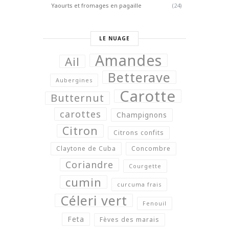
Yaourts et fromages en pagaille
(24)
LE NUAGE
Amandes
Ail
Betterave
Aubergines
Carotte
Butternut
carottes
Champignons
Citron
Citrons confits
Claytone de Cuba
Concombre
Coriandre
Courgette
cumin
curcuma frais
Céleri vert
Fenouil
Feta
Fèves des marais