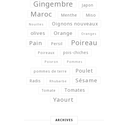
Gingembre
Japon
Maroc
Menthe
Miso
Oignons nouveaux
Nouilles
olives
Orange
Oranges
Poireau
Pain
Persil
pois-chiches
Poireaux
Poivron
Pommes
Poulet
pommes de terre
Sésame
Radis
Rhubarbe
Tomates
Tomate
Yaourt
ARCHIVES