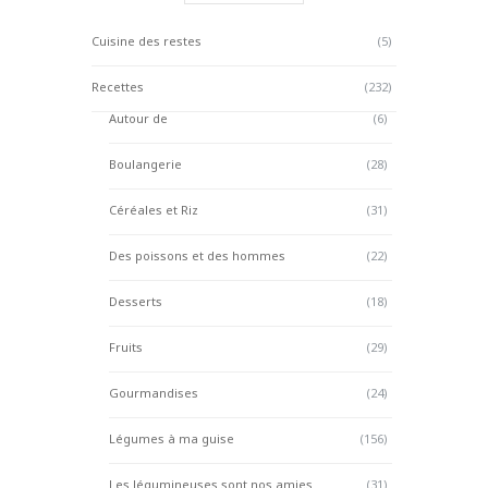
Cuisine des restes
(5)
Recettes
(232)
Autour de
(6)
Boulangerie
(28)
Céréales et Riz
(31)
Des poissons et des hommes
(22)
Desserts
(18)
Fruits
(29)
Gourmandises
(24)
Légumes à ma guise
(156)
Les légumineuses sont nos amies
(31)