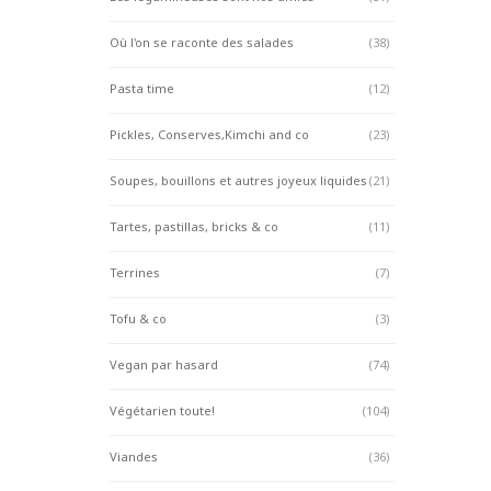
Où l'on se raconte des salades
(38)
Pasta time
(12)
Pickles, Conserves,Kimchi and co
(23)
Soupes, bouillons et autres joyeux liquides
(21)
Tartes, pastillas, bricks & co
(11)
Terrines
(7)
Tofu & co
(3)
Vegan par hasard
(74)
Végétarien toute!
(104)
Viandes
(36)