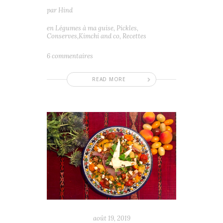
par
Hind
en
Légumes à ma guise
,
Pickles,
Conserves,Kimchi and co
,
Recettes
6 commentaires
READ MORE
août 19, 2019