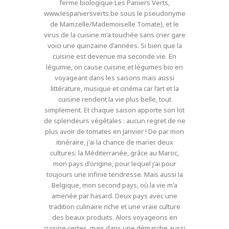
ferme biologique Les Paniers Verts,
www.lespaniersverts.be sous le pseudonyme
de Mamzelle/Mademoiselle Tomate), et le
virus de la cuisine m'a touchée sans crier gare
voici une quinzaine d'années. Si bien que la
cuisine est devenue ma seconde vie. En
légumie, on cause cuisine et légumes bio en
voyageant dans les saisons mais aussi
littérature, musique et cinéma car l’art et la
cuisine rendent la vie plus belle, tout
simplement. Et chaque saison apporte son lot
de splendeurs végétales : aucun regret de ne
plus avoir de tomates en Janvier ! De par mon
itinéraire, j'ai la chance de marier deux
cultures: la Méditerranée, grâce au Maroc,
mon pays d'origine, pour lequel j'ai pour
toujours une infinie tendresse. Mais aussi la
Belgique, mon second pays, où la vie m'a
amenée par hasard. Deux pays avec une
tradition culinaire riche et une vraie culture
des beaux produits. Alors voyageons en
cuisine certes, mais dans une démarche aussi