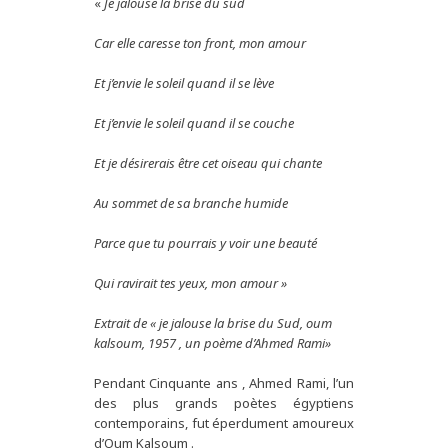
«
Je jalouse la brise du sud
Car elle caresse ton front, mon amour
Et j’envie le soleil quand il se lève
Et j’envie le soleil quand il se couche
Et je désirerais être cet oiseau qui chante
Au sommet de sa branche humide
Parce que tu pourrais y voir une beauté
Qui ravirait tes yeux, mon amour »
Extrait de « je jalouse la brise du Sud, oum
kalsoum, 1957 , un poème d’Ahmed Rami»
Pendant Cinquante ans , Ahmed Rami, l’un
des plus grands poètes égyptiens
contemporains, fut éperdument amoureux
d’Oum Kalsoum .