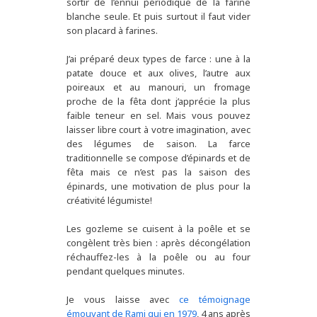
sortir de l’ennui périodique de la farine
blanche seule. Et puis surtout il faut vider
son placard à farines.
J’ai préparé deux types de farce : une à la
patate douce et aux olives, l’autre aux
poireaux et au manouri, un fromage
proche de la fêta dont j’apprécie la plus
faible teneur en sel. Mais vous pouvez
laisser libre court à votre imagination, avec
des légumes de saison. La farce
traditionnelle se compose d’épinards et de
fêta mais ce n’est pas la saison des
épinards, une motivation de plus pour la
créativité légumiste!
Les gozleme se cuisent à la poêle et se
congèlent très bien : après décongélation
réchauffez-les à la poêle ou au four
pendant quelques minutes.
Je vous laisse avec
ce témoignage
émouvant de Rami qui en 1979
, 4 ans après