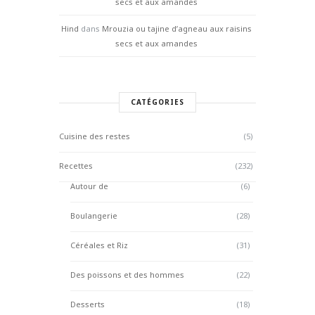
secs et aux amandes
Hind
dans
Mrouzia ou tajine d’agneau aux raisins
secs et aux amandes
CATÉGORIES
Cuisine des restes
(5)
Recettes
(232)
Autour de
(6)
Boulangerie
(28)
Céréales et Riz
(31)
Des poissons et des hommes
(22)
Desserts
(18)