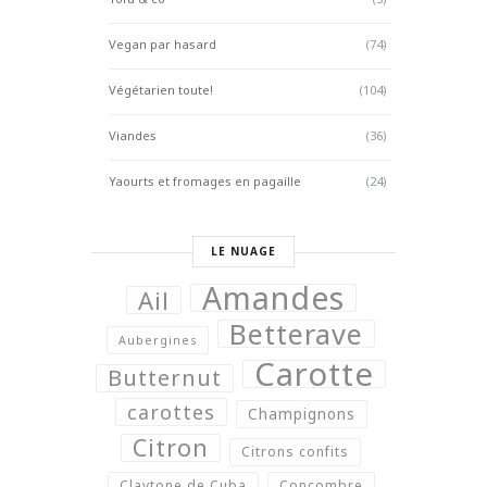
Vegan par hasard
(74)
Végétarien toute!
(104)
Viandes
(36)
Yaourts et fromages en pagaille
(24)
LE NUAGE
Amandes
Ail
Betterave
Aubergines
Carotte
Butternut
carottes
Champignons
Citron
Citrons confits
Claytone de Cuba
Concombre