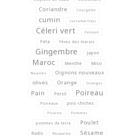
Coriandre
Courgette
cumin
curcuma frais
Céleri vert
Fenouil
Feta
Fèves des marais
Gingembre
Japon
Maroc
Menthe
Miso
Oignons nouveaux
Nouilles
olives
Orange
Oranges
Poireau
Pain
Persil
pois-chiches
Poireaux
Poivron
Pommes
Poulet
pommes de terre
Sésame
Radis
Rhubarbe