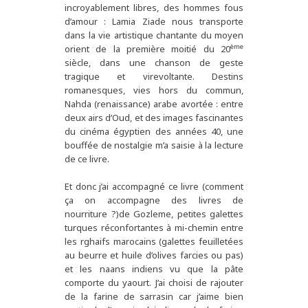
incroyablement libres, des hommes fous
d’amour : Lamia Ziade nous transporte
dans la vie artistique chantante du moyen
ème
orient de la première moitié du 20
siècle, dans une chanson de geste
tragique et virevoltante. Destins
romanesques, vies hors du commun,
Nahda (renaissance) arabe avortée : entre
deux airs d’Oud, et des images fascinantes
du cinéma égyptien des années 40, une
bouffée de nostalgie m’a saisie à la lecture
de ce livre.
Et donc j’ai accompagné ce livre (comment
ça on accompagne des livres de
nourriture ?)de Gozleme, petites galettes
turques réconfortantes à mi-chemin entre
les rghaifs marocains (galettes feuilletées
au beurre et huile d’olives farcies ou pas)
et les naans indiens vu que la pâte
comporte du yaourt. J’ai choisi de rajouter
de la farine de sarrasin car j’aime bien