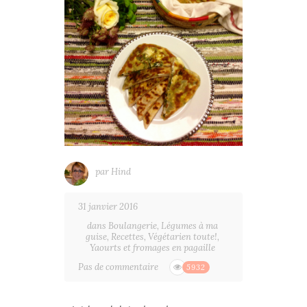
par
Hind
31 janvier 2016
dans
Boulangerie
,
Légumes à ma
guise
,
Recettes
,
Végétarien toute!
,
Yaourts et fromages en pagaille
Pas de commentaire
5932