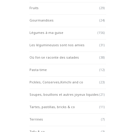
Fruits
(29)
Gourmandises
(24)
Légumes à ma guise
(156)
Les légumineuses sont nos amies
(31)
Où l'on se raconte des salades
(38)
Pasta time
(12)
Pickles, Conserves,Kimchi and co
(23)
Soupes, bouillons et autres joyeux liquides
(21)
Tartes, pastillas, bricks & co
(11)
Terrines
(7)
Tofu & co
(3)