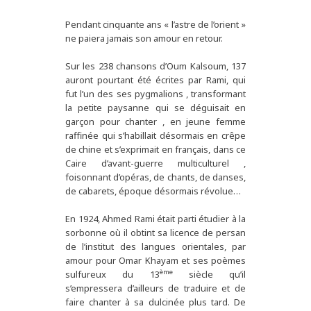
Pendant cinquante ans « l’astre de l’orient »
ne paiera jamais son amour en retour.
Sur les 238 chansons d’Oum Kalsoum, 137
auront pourtant été écrites par Rami, qui
fut l’un des ses pygmalions , transformant
la petite paysanne qui se déguisait en
garçon pour chanter , en jeune femme
raffinée qui s’habillait désormais en crêpe
de chine et s’exprimait en français, dans ce
Caire d’avant-guerre multiculturel ,
foisonnant d’opéras, de chants, de danses,
de cabarets, époque désormais révolue…
En 1924, Ahmed Rami était parti étudier à la
sorbonne où il obtint sa licence de persan
de l’institut des langues orientales, par
amour pour Omar Khayam et ses poèmes
ème
sulfureux du 13
siècle qu’il
s’empressera d’ailleurs de traduire et de
faire chanter à sa dulcinée plus tard. De