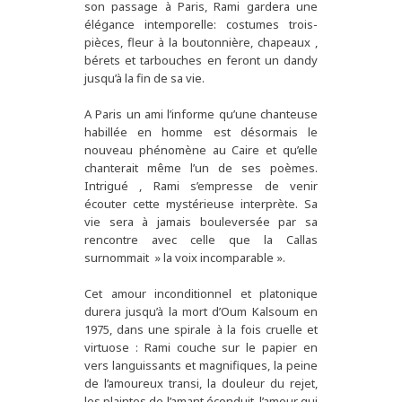
son passage à Paris, Rami gardera une
élégance intemporelle: costumes trois-
pièces, fleur à la boutonnière, chapeaux ,
bérets et tarbouches en feront un dandy
jusqu’à la fin de sa vie.
A Paris un ami l’informe qu’une chanteuse
habillée en homme est désormais le
nouveau phénomène au Caire et qu’elle
chanterait même l’un de ses poèmes.
Intrigué , Rami s’empresse de venir
écouter cette mystérieuse interprète. Sa
vie sera à jamais bouleversée par sa
rencontre avec celle que la Callas
surnommait » la voix incomparable ».
Cet amour inconditionnel et platonique
durera jusqu’à la mort d’Oum Kalsoum en
1975, dans une spirale à la fois cruelle et
virtuose : Rami couche sur le papier en
vers languissants et magnifiques, la peine
de l’amoureux transi, la douleur du rejet,
les plaintes de l’amant éconduit, l’amour qui