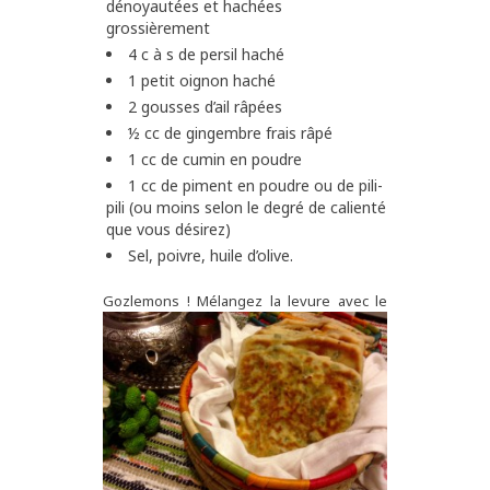
dénoyautées et hachées
grossièrement
4 c à s de persil haché
1 petit oignon haché
2 gousses d’ail râpées
½ cc de gingembre frais râpé
1 cc de cumin en poudre
1 cc de piment en poudre ou de pili-
pili (ou moins selon le degré de calienté
que vous désirez)
Sel, poivre, huile d’olive.
Gozlemons ! Mélangez la
levure avec le