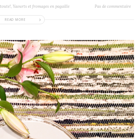
toute!
,
Yaourts et fromages en pagaille
Pas de commentaire
READ MORE