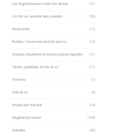
Les légumineuses sont nos amies
(31)
Où l'on se raconte des salades
(38)
Pasta time
(12)
Pickles, Conserves,Kimchi and co
(23)
Soupes, bouillons et autres joyeux liquides
(21)
Tartes, pastillas, bricks & co
(11)
Terrines
(7)
Tofu & co
(3)
Vegan par hasard
(74)
Végétarien toute!
(104)
Viandes
(36)