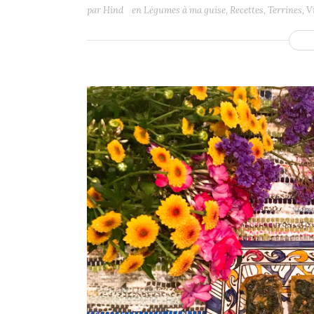
par
Hind
en
Légumes à ma guise
,
Recettes
,
Terrines
,
V