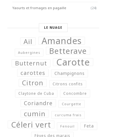
Yaourts et fromages en pagaille
(24)
LE NUAGE
Amandes
Ail
Betterave
Aubergines
Carotte
Butternut
carottes
Champignons
Citron
Citrons confits
Claytone de Cuba
Concombre
Coriandre
Courgette
cumin
curcuma frais
Céleri vert
Feta
Fenouil
Fèves des marais