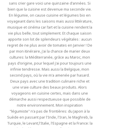
sans crier gare voici une quinzaine d'années. Si
bien que la cuisine est devenue ma seconde vie.
En légumie, on cause cuisine et légumes bio en
voyageant dans les saisons mais aussi littérature,
musique et cinéma car l’art et la cuisine rendent la
vie plus belle, tout simplement. Et chaque saison
apporte son lot de splendeurs végétales : aucun
regret de ne plus avoir de tomates en Janvier ! De
par mon itinéraire, j'ai la chance de marier deux
cultures: la Méditerranée, grâce au Maroc, mon
pays d'origine, pour lequel j'ai pour toujours une
infinie tendresse. Mais aussi la Belgique, mon
second pays, où la vie m'a amenée par hasard.
Deux pays avec une tradition culinaire riche et
une vraie culture des beaux produits. Alors
voyageons en cuisine certes, mais dans une
démarche aussi respectueuse que possible de
notre environnement. Mon inspiration
"légumiste" n'a pas de frontières: du Japon à la
Suède en passant par l'Inde, l'Iran, le Maghreb, la
Turquie, le Levant,l'Italie, l'Espagne et la France: la