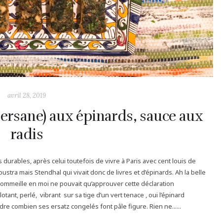
avril 28, 2019
persane) aux épinards, sauce aux
radis
durables, après celui toutefois de vivre à Paris avec cent louis de
houstra mais Stendhal qui vivait donc de livres et d’épinards. Ah la belle
sommeille en moi ne pouvait qu’approuver cette déclaration
otant, perlé, vibrant sur sa tige d’un vert tenace , oui l’épinard
re combien ses ersatz congelés font pâle figure. Rien ne......