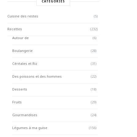
CATÉGORIES
Cuisine des restes
(5)
Recettes
(232)
Autour de
(6)
Boulangerie
(28)
Céréales et Riz
(31)
Des poissons et des hommes
(22)
Desserts
(18)
Fruits
(29)
Gourmandises
(24)
Légumes à ma guise
(156)