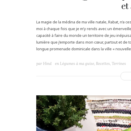
et
La magie de la médina de ma ville natale, Rabat, n’a 
moi à chaque fois que je m’y rends avec un émerveille
capacité à faire du monde un territoire de jeu inépui
lumière que j’emporte dans mon cœur, partout et de to
longue promenade dominicale dans la ville « nouvelle« .
par
Hind
en
Légumes à ma guise
,
Recettes
,
Terrines