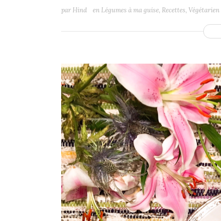
par
Hind
en
Légumes à ma guise
,
Recettes
,
Végétarien 